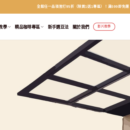
全館任一品項皆打95折（除買1送1專區）！滿599即免運
教學
精品咖啡專區
新手選豆法
關於我們
影片教學