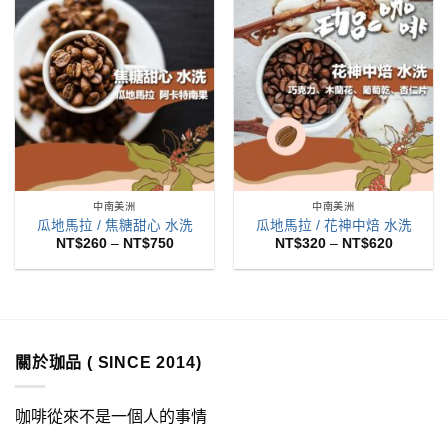
NT$775
到
NT$620
中南美洲
中南美洲
瓜地馬拉 / 焦糖甜心 水洗
瓜地馬拉 / 花神中焙 水洗
價
價
NT$
260
–
NT$
750
NT$
320
–
NT$
620
格
格
範
範
圍：
圍：
NT$260
NT$320
到
到
NT$750
NT$620
關於珈品 ( SINCE 2014)
咖啡從來不是一個人的事情