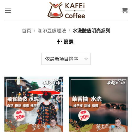
Skip
to
content
首頁
/
咖啡豆處理法
/
水洗酸值明亮系列
篩選