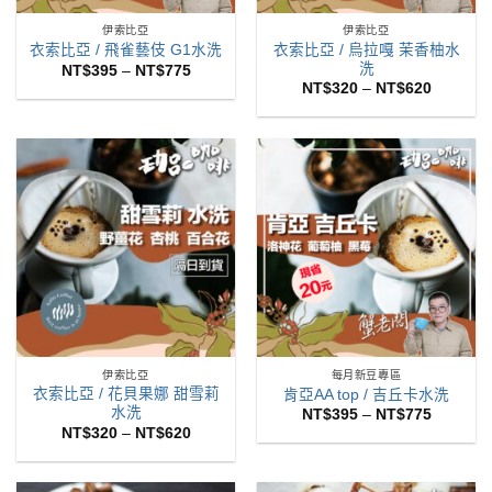
伊索比亞
伊索比亞
衣索比亞 / 烏拉嘎 茉香柚水
衣索比亞 / 飛雀藝伎 G1水洗
洗
價
NT$
395
–
NT$
775
格
價
NT$
320
–
NT$
620
範
格
圍：
範
NT$395
圍：
到
NT$320
NT$775
到
NT$620
伊索比亞
每月新豆專區
衣索比亞 / 花貝果娜 甜雪莉
肯亞AA top / 吉丘卡水洗
水洗
價
NT$
395
–
NT$
775
格
價
NT$
320
–
NT$
620
範
格
圍：
範
NT$395
圍：
到
NT$320