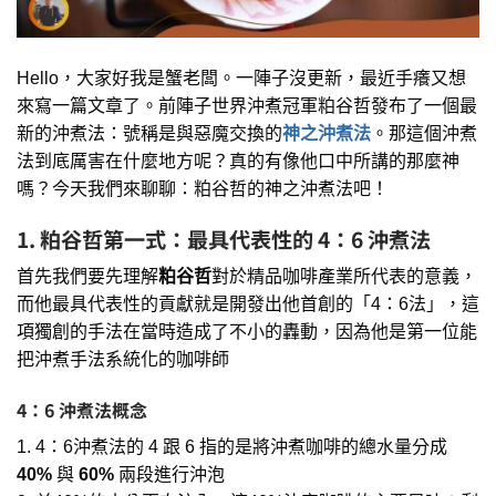
Hello，大家好我是蟹老闆。一陣子沒更新，最近手癢又想
來寫一篇文章了。前陣子世界沖煮冠軍粕谷哲發布了一個最
新的沖煮法：號稱是與惡魔交換的
神之沖煮法
。那這個沖煮
法到底厲害在什麼地方呢？真的有像他口中所講的那麼神
嗎？今天我們來聊聊：粕谷哲的神之沖煮法吧！
1.
粕谷哲第一式：最具代表性的 4：6 沖煮法
首先我們要先理解
粕谷哲
對於精品咖啡產業所代表的意義，
而他最具代表性的貢獻就是開發出他首創的「4：6法」，這
項獨創的手法在當時造成了不小的轟動，因為他是第一位能
把沖煮手法系統化的咖啡師
4：6 沖煮法概念
1. 4：6沖煮法的 4 跟 6 指的是將沖煮咖啡的總水量分成
40%
與
60%
兩段進行沖泡