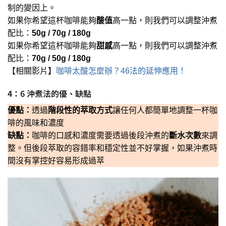
制的變因上。
如果你希望這杯咖啡能夠
酸值
高一點，則我們可以調整沖煮
配比：
50g / 70g / 180g
如果你希望這杯咖啡能夠
甜感
高一點，則我們可以調整沖煮
配比：
70g / 50g / 180g
【相關影片】
咖啡太酸怎麼辦？46法的延伸應用！
4：6 沖煮法的優、缺點
優點：
透過
階段性的萃取方式
讓任何人都簡單地調整一杯咖
啡的風味和濃度
缺點：
咖啡的口感和濃度需要透過後段沖煮的
斷水次數
來調
整。但後段萃取的容錯率和穩定性並不好掌握，如果沖煮時
間沒有掌控好容易形成過萃