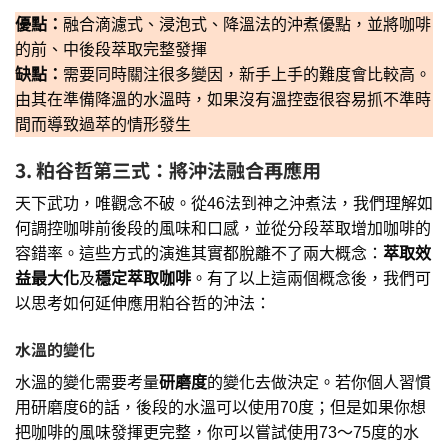
優點：
融合滴濾式、浸泡式、降溫法的沖煮優點，並將咖啡
的前、中後段萃取完整發揮
缺點：
需要同時關注很多變因，新手上手的難度會比較高。
由其在準備降溫的水溫時，如果沒有溫控壺很容易抓不準時
間而導致過萃的情形發生
3.
粕谷哲第三式：將沖法融合再應用
天下武功，唯觀念不破。從46法到神之沖煮法，我們理解如
何調控咖啡前後段的風味和口感，並從分段萃取增加咖啡的
容錯率。這些方式的演進其實都脫離不了兩大概念：
萃取效
益最大化
及
穩定萃取咖啡
。有了以上這兩個概念後，我們可
以思考如何延伸應用粕谷哲的沖法：
水溫的變化
水溫的變化需要考量
研磨度
的變化去做決定。若你個人習慣
用研磨度6的話，後段的水溫可以使用70度；但是如果你想
把咖啡的風味發揮更完整，你可以嘗試使用73～75度的水