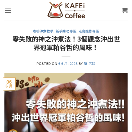
Skip
to
content
咖啡沖煮教學
,
新手練功專區
,
老鳥進修專區
零失敗的神之沖煮法！3個觀念沖出世
界冠軍粕谷哲的風味！
POSTED ON
6 6 月, 2023
BY
蟹 老闆
06
6 月