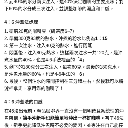
2. 前40%的水分兩次注入，這40%決定咖啡的主要風味；剩
下60%的水分成三次注入，並調整咖啡的濃度和口感。
4：6 沖煮法步驟
1. 研磨20克的咖啡豆（研磨度6~7）
2. 準備300克93度的熱水，沖煮的粉水比例為
1：15
3. 第一次注水，注入40克的熱水，進行悶蒸
4. 悶蒸後，注入80克熱水，這樣兩次注水一共120克，是沖
煮水量的40%，也是4-6手法裡面的「
4
」
5. 剩下的180克分三次注入，每次60克。最後的180克水，
是沖煮水量的60%，也是4-6手法的「
6
」
6. 最後，整個注水的時間控制在三分鐘左右，然後就可以將
濾杯拿走，享用您的咖啡了！
4：6 沖煮法的口感
在46法出現前，精品咖啡界一直沒有一個明確且系統性的沖
煮架構，
讓手沖新手也能簡單地沖出一杯好咖啡。
有了46法
後，新手更能降低沖煮時不必要的變因，並專注在自己能控