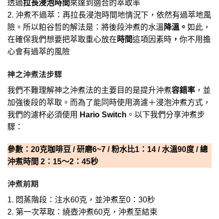
透過
拉長浸泡時間
來達到適合的萃取率
2. 沖煮不過萃：再拉長浸泡時間地情況下，依然有過萃地風
險。所以粕谷哲的解法是：將後段沖煮的水溫
降溫。
如此，
在確保我們想要把萃取重心放在
時間
這項因素時
，
你不用擔
心會有過萃的風險
神之沖煮法步驟
我們不難理解神之沖煮法的主要目的是提升沖煮
容錯率
，並
加強後段的萃取。而為了能同時使用滴濾＋浸泡沖煮方式，
我們的濾杯必須使用
Hario Switch
。以下我們分享沖煮步
驟：
參數：20克咖啡豆 / 研磨6~7 / 粉水比1：14 / 水溫90度 / 總
沖煮時間 2：15～2：45秒
沖煮前期
1. 悶蒸階段：注水60克，並沖煮至0：30秒
2. 第一次萃取：繞壺沖煮60克，沖煮至結束