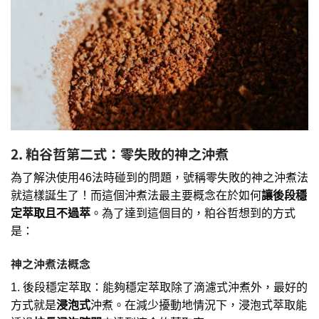
2.
粕谷哲第二式：零失敗的神之沖煮
為了解決使用46法時碰到的問題，號稱零失敗的神之沖煮法
就這樣誕生了！而這個沖煮法最主要概念在於如何
讓後段穩
定萃取且不過萃
。為了達到這個目的，粕谷哲想到的方式
是：
神之沖煮法概念
1. 後段穩定萃取：能夠穩定萃取除了滴濾式沖煮外，最好的
方式就是
浸泡式
沖煮。在減少擾動地情況下，浸泡式萃取能