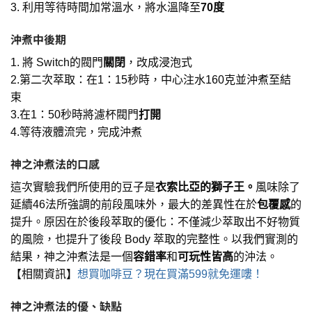
3. 利用等待時間加常溫水，將水溫降至
70度
沖煮中後期
1. 將 Switch的閥門
關閉
，改成浸泡式
2.第二次萃取：在1：15秒時，中心注水160克並沖煮至結
束
3.在1：50秒時將濾杯閥門
打開
4.等待液體流完，完成沖煮
神之沖煮法的口感
這次實驗我們所使用的豆子是
衣索比亞的獅子王。
風味除了
延續46法所強調的前段風味外，最大的差異性在於
包覆感
的
提升。原因在於後段萃取的優化：不僅減少萃取出不好物質
的風險，也提升了後段 Body 萃取的完整性。以我們實測的
結果，神之沖煮法是一個
容錯率
和
可玩性皆高
的沖法。
【相關資訊】
想買咖啡豆？現在買滿599就免運嘍！
神之沖煮法的優、缺點