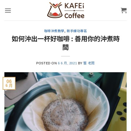
Skip
to
content
咖啡沖煮教學
,
新手練功專區
如何沖出一杯好咖啡 : 善用你的沖煮時
間
POSTED ON
6 6 月, 2021
BY
蟹 老闆
06
6 月