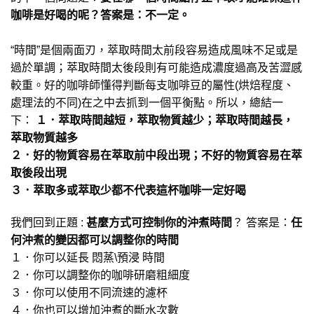
咖啡是好喝的呢？答案是：不一定。
“時間”是個兩面刃，萃取時間太前段容易造成風味不足或是
過於單調；萃取時間太後段則有可能造成濃度過高及苦澀感
較重。好的咖啡師懂得判斷每支咖啡豆的屬性(烘焙程度、
處理法的不同)在之中去抓到一個平衡點。所以，總結一
下：
１．萃取時間越短，萃取物質越少；萃取時間越長，
萃取物質越多
２．好的物質容易在萃取前中段出現；不好的物質容易在萃
取後段出現
３．萃取多或萃取少都不代表這杯咖啡一定好喝
我們回到正題 :
甚麼方式可控制你的沖煮時間
？ 答案是：
任
何沖煮的變因都可以調整你的時間
１．你可以延長 悶蒸\預浸 時間
２．你可以調整你的咖啡研磨粗細度
３．你可以使用不同流速的濾杯
４．你也可以增加沖煮的斷水次數