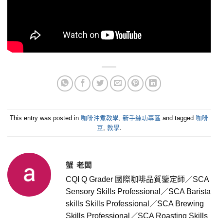
This entry was posted in
咖啡沖煮教學
,
新手練功專區
and tagged
咖啡
豆
,
教學
.
蟹 老闆
CQI Q Grader 國際咖啡品質鑒定師／SCA
Sensory Skills Professional／SCA Barista
skills Skills Professional／SCA Brewing
Skills Professional／SCA Roasting Skills