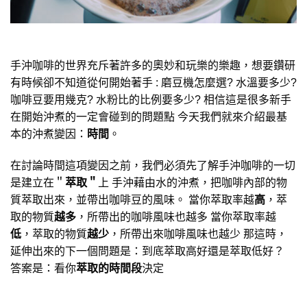
手沖咖啡的世界充斥著許多的奧妙和玩樂的樂趣，想要鑽研
有時候卻不知道從何開始著手 : 磨豆機怎麼選? 水溫要多少?
咖啡豆要用幾克? 水粉比的比例要多少? 相信這是很多新手
在開始沖煮的一定會碰到的問題點 今天我們就來介紹最基
本的沖煮變因：
時間
。
在討論時間這項變因之前，我們必須先了解手沖咖啡的一切
是建立在＂
萃取＂
上 手沖藉由水的沖煮，把咖啡內部的物
質萃取出來，並帶出咖啡豆的風味。 當你萃取率越
高
，萃
取的物質
越多
，所帶出的咖啡風味也越多 當你萃取率越
低
，萃取的物質
越少
，所帶出來咖啡風味也越少 那這時，
延伸出來的下一個問題是：到底萃取高好還是萃取低好？
答案是：看你
萃取的時間段
決定