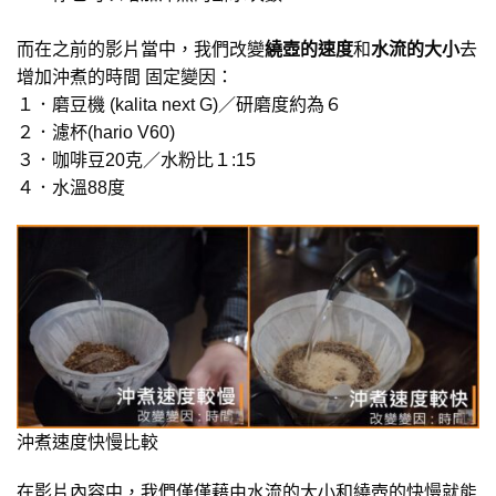
而在之前的影片當中，我們改變
繞壺的速度
和
水流的大小
去
增加沖煮的時間 固定變因：
１．磨豆機 (kalita next G)／研磨度約為６
２．濾杯(hario V60)
３．咖啡豆20克／水粉比１:15
４．水溫88度
沖煮速度快慢比較
在影片內容中，我們僅僅藉由水流的大小和繞壺的快慢就能