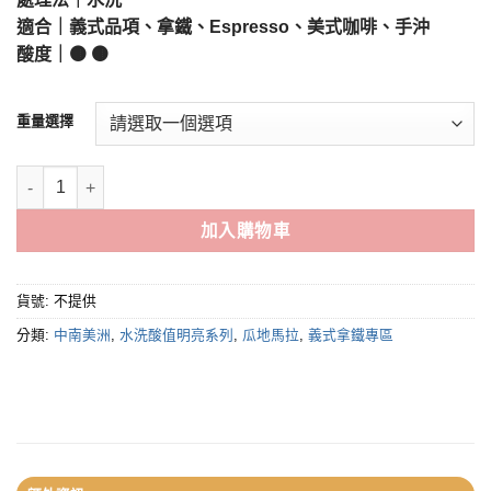
到
適合｜義式品項、拿鐵、Espresso、美式咖啡、手沖
NT$620
酸度｜🟤 🟤
重量選擇
瓜地馬拉 / 花神中焙 水洗 數量
加入購物車
貨號:
不提供
分類:
中南美洲
,
水洗酸值明亮系列
,
瓜地馬拉
,
義式拿鐵專區