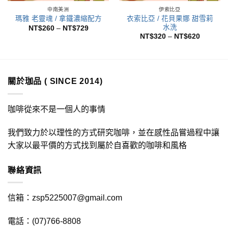
中南美洲
伊索比亞
衣索比亞 / 花貝果娜 甜雪莉
瑪雅 老靈魂 / 拿鐵濃縮配方
水洗
價
NT$
260
–
NT$
729
格
價
NT$
320
–
NT$
620
範
格
圍：
範
5
NT$260
圍：
到
NT$320
5
NT$729
到
NT$620
關於珈品 ( SINCE 2014)
咖啡從來不是一個人的事情
我們致力於以理性的方式研究咖啡，並在感性品嘗過程中讓
大家以最平價的方式找到屬於自喜歡的咖啡和風格
聯絡資訊
信箱：zsp5225007@gmail.com
電話：(07)766-8808