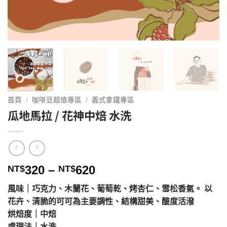
首頁
/
咖啡豆超值專區
/
義式拿鐵專區
瓜地馬拉 / 花神中焙 水洗
價
320
–
620
NT$
NT$
格
風味｜巧克力、木蘭花、葡萄乾、烤杏仁、雪松香氣。 以
範
花卉、清脆的可可為主要調性、結構甜美、酸度活潑
圍：
烘焙度｜中焙
NT$320
處理法｜水洗