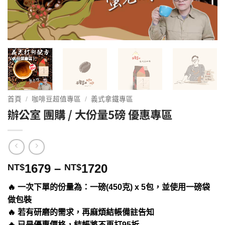
首頁
/
咖啡豆超值專區
/
義式拿鐵專區
辦公室 團購 / 大份量5磅 優惠專區
價
1679
–
1720
NT$
NT$
格
🔥 一次下單的份量為：一磅(450克) x 5包，並使用一磅袋
範
做包裝
圍：
🔥 若有研磨的需求，再麻煩結帳備註告知
NT$1679
🔥 已是優惠價格，結帳將不再打95折