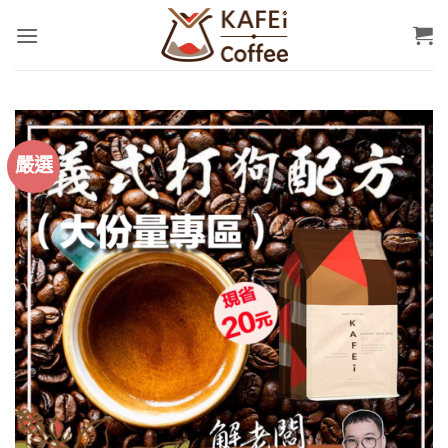
Skip
to
content
嚴選