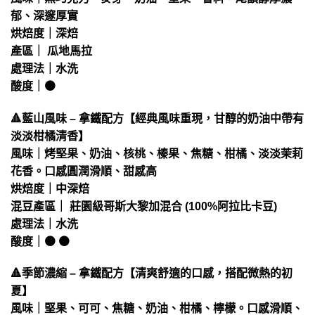
郁、深邃厚實
烘焙度｜深焙
產區｜ 瓜地馬拉
處理法｜水洗
酸度｜🟤
🔺藍山風味 – 拿鐵配方【經典風味重現，甘醇的奶油中帶有
淡淡柑橘清香】
風味｜烤堅果、奶油、核桃、榛果、焦糖、柑橘、淡淡茉莉
花香。口感圓潤滑順、甜感高
烘焙度｜中深焙
混豆產區｜ 莊園級哥斯大黎加混合 (100%阿拉比卡豆)
處理法｜水洗
酸度｜🟤 🟤
🔺季節濃縮 – 拿鐵配方【清爽舒適的口感，搭配微熱的初
夏】
風味｜堅果、可可、焦糖、奶油、柑橘、檸檬。口感滑順、