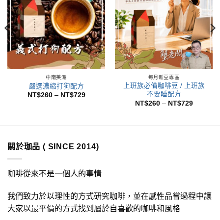
中南美洲
每月新豆專區
上班族必備咖啡豆 / 上班族
嚴選濃縮打狗配方
不要睡配方
價
NT$
260
–
NT$
729
格
價
NT$
260
–
NT$
729
範
格
圍：
範
0
NT$260
圍：
到
NT$260
9
NT$729
到
NT$729
關於珈品 ( SINCE 2014)
咖啡從來不是一個人的事情
我們致力於以理性的方式研究咖啡，並在感性品嘗過程中讓
大家以最平價的方式找到屬於自喜歡的咖啡和風格