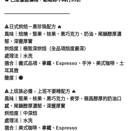
到
NT$1720
——————————————
🔺日式烘焙－黑珍珠配方 🔥
風味｜焙燒、堅果、核果、黑巧克力、奶油，尾韻醇厚濃
郁、深邃厚實
烘焙度｜極致深烘焙（全品項焙度最深）
處理法｜水洗
適合｜義式品項、拿鐵、Espresso、手沖、美式咖啡、土
耳其壺
酸度｜🟤
🔺上班族必備 – 上班不要睡配方 🔥
風味｜堅果、核果、黑巧克力、麥芽、極爲醇厚的奶油口
感、尾韻醇厚濃郁、深邃厚實
烘焙度｜中深焙
處理法｜水洗
適合｜美式咖啡、拿鐵、Espresso