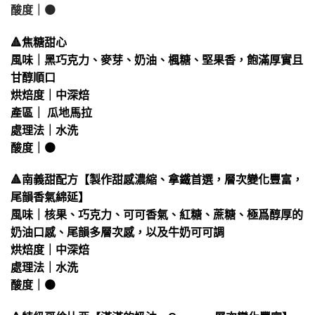
酸度｜🟤
🔺焦糖甜心
風味｜黑巧克力、麥芽、奶油、楓糖、堅果香，飽滿厚實且
甘醇順口
烘焙度｜中深焙
產區｜ 瓜地馬拉
處理法｜水洗
酸度｜🟤
🔺南義甜配方【製作甜感濃縮、拿鐵首選，層次變化豐富，
尾韻香氣綿延】
風味｜核果、巧克力、可可香氣、紅糖、蔗糖、極爲醇厚的
奶油口感、尾韻多層次感，以及牛奶可可調
烘焙度｜中深焙
處理法｜水洗
酸度｜🟤